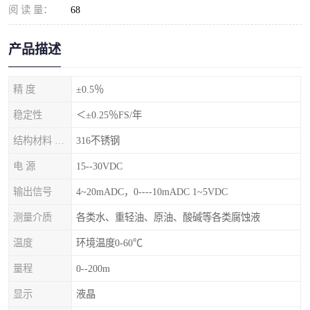
阅 读 量：
68
产品描述
精 度
±0.5％
稳定性
＜±0.25％FS/年
结构材料 隔离膜片
316不锈钢
电 源
15--30VDC
输出信号
4~20mADC，0----10mADC 1~5VDC
测量介质
各类水、重轻油、原油、酸碱等各类腐蚀液
温度
环境温度0-60℃
量程
0--200m
显示
液晶