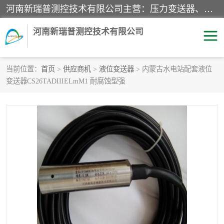
河南新瑞普测控技术有限公司主营：压力变送器、液位变送器、差压变送器、雷达料位计、电容物位计、温度显示控制仪表、电量变送器、流量计、工业自动化系统成套设备。
河南新瑞普测控技术有限公司
当前位置：
首页
>
供应商机
>
液位变送器
> 内蒙古水电站配套液位
变送器CS26TADIIIELmM1 耐腐蚀型强
霍尼韦尔压力变送器
CS系列变送器
1151/3351产品分类
精巧型压力变送器
液位变送器
雷达料位计
标准型工业压力变送器
罐旁显示仪
差压变送器
温度传感器变送器
压力变送器
电容物位计