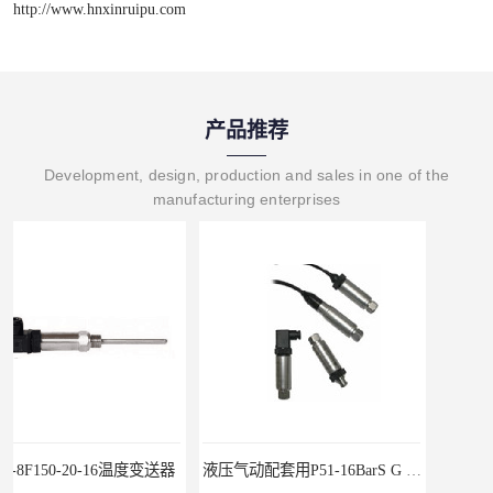
http://www.hnxinruipu.com
产品推荐
Development, design, production and sales in one of the
manufacturing enterprises
液压气动配套用P51-16BarS G -A-MD-20MA 压力变送器
WP-D816-01-08-HHT智能多路巡检仪