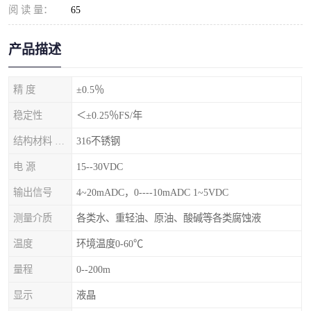
阅 读 量：
65
产品描述
精 度
±0.5％
稳定性
＜±0.25％FS/年
结构材料 隔离膜片
316不锈钢
电 源
15--30VDC
输出信号
4~20mADC，0----10mADC 1~5VDC
测量介质
各类水、重轻油、原油、酸碱等各类腐蚀液
温度
环境温度0-60℃
量程
0--200m
显示
液晶