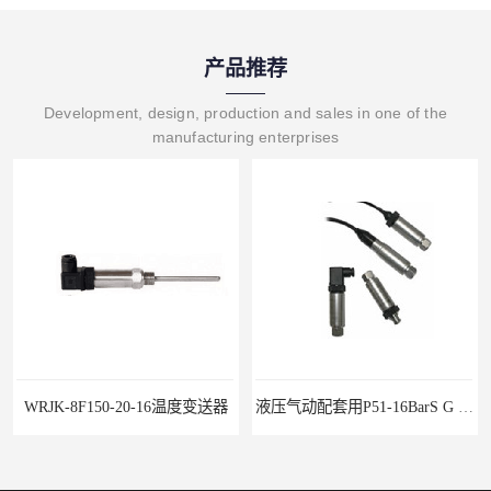
产品推荐
Development, design, production and sales in one of the
manufacturing enterprises
WRJK-8F150-20-16温度变送器
液压气动配套用P51-16BarS G -A-MD-20MA 压力变送器