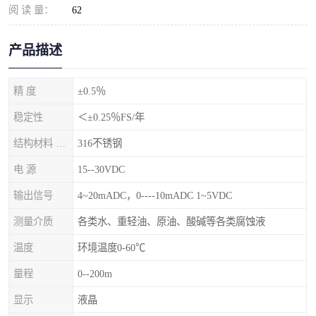
阅 读 量：
62
产品描述
精 度
±0.5％
稳定性
＜±0.25％FS/年
结构材料 隔离膜片
316不锈钢
电 源
15--30VDC
输出信号
4~20mADC，0----10mADC 1~5VDC
测量介质
各类水、重轻油、原油、酸碱等各类腐蚀液
温度
环境温度0-60℃
量程
0--200m
显示
液晶