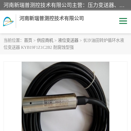
河南新瑞普测控技术有限公司主营：压力变送器、液位变送器、差压变送器、雷达料位计、电容物位计、温度显示控制仪表、电量变送器、流量计、工业自动化系统成套设备。
河南新瑞普测控技术有限公司
当前位置：
首页
>
供应商机
>
液位变送器
> 长沙油田转炉循环水液
位变送器 KYB19F1Z1C2B2 耐腐蚀型强
霍尼韦尔压力变送器
CS系列变送器
1151/3351产品分类
精巧型压力变送器
液位变送器
雷达料位计
标准型工业压力变送器
罐旁显示仪
差压变送器
温度传感器变送器
压力变送器
电容物位计