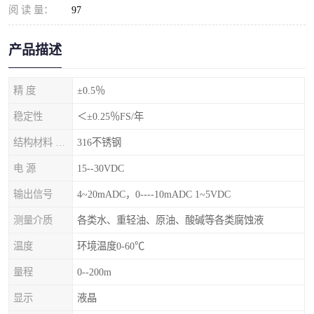
阅 读 量：
97
产品描述
精 度
±0.5％
稳定性
＜±0.25％FS/年
结构材料 隔离膜片
316不锈钢
电 源
15--30VDC
输出信号
4~20mADC，0----10mADC 1~5VDC
测量介质
各类水、重轻油、原油、酸碱等各类腐蚀液
温度
环境温度0-60℃
量程
0--200m
显示
液晶