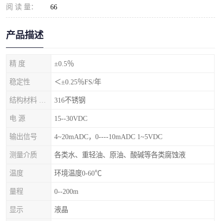
阅 读 量：
66
产品描述
精 度
±0.5％
稳定性
＜±0.25％FS/年
结构材料 隔离膜片
316不锈钢
电 源
15--30VDC
输出信号
4~20mADC，0----10mADC 1~5VDC
测量介质
各类水、重轻油、原油、酸碱等各类腐蚀液
温度
环境温度0-60℃
量程
0--200m
显示
液晶