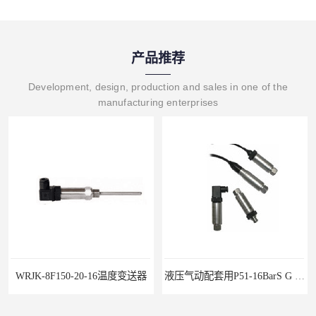
产品推荐
Development, design, production and sales in one of the
manufacturing enterprises
WRJK-8F150-20-16温度变送器
液压气动配套用P51-16BarS G -A-MD-20MA 压力变送器