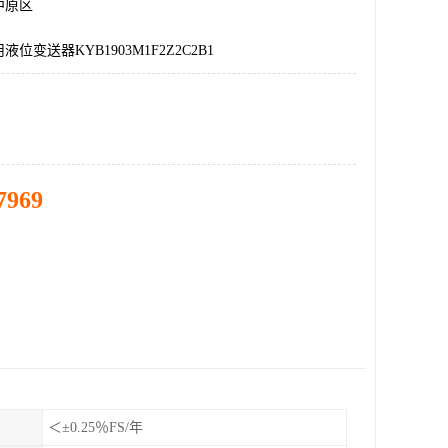
中原区
位变送器KYB1903M1F2Z2C2B1
7969
＜±0.25％FS/年