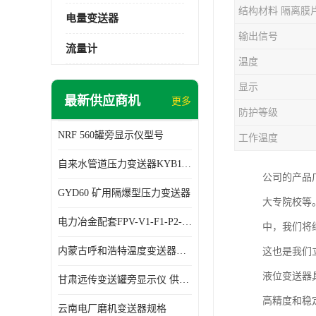
结构材料 隔离膜
电量变送器
输出信号
流量计
温度
显示
最新供应商机
更多
防护等级
NRF 560罐旁显示仪型号
工作温度
自来水管道压力变送器KYB11G03M2型号 使用方便
公司的产品
GYD60 矿用隔爆型压力变送器
大专院校等
电力冶金配套FPV-V1-F1-P2-03电压变送器
中，我们将
内蒙古呼和浩特温度变送器配套罐旁显示仪供应 性能稳定
这也是我们
液位变送器
甘肃远传变送罐旁显示仪 供应及时
高精度和稳
云南电厂磨机变送器规格