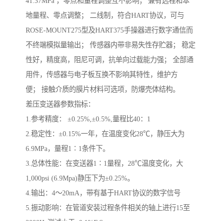
41.37MPa ，零点和量程调整互不影响； 兼有远程和本
地量程、零点调整； 二线制，符合HART协议，可与
ROSE-MOUNT275型及HART375手操器进行数字通信而
不终端模拟量输出； 传感器内带非易失性存贮器； 稳定
性好，精度高，阻尼可调，抗单向过载能力强； 全部通
用件，传感器与电子板互换不影响其特性，维护方
便； 接触介质的膜片材料可选项，防爆壳体结构。
差压变送器参数指标：
1.参考精度： ±0.25%,±0.5%,量程比40：1
2.稳定性：±0.15%一年，在温度变化28℃，静压大为
6.9MPa，量程1∶1条件下。
3.总体性能：在变送器1∶1量程，28℃温度变化，大
1,000psi (6.9Mpa)静压下为±0.25%。
4.输出：4～20mA，带有基于HART协议的数字信号
5.振动影响：在管道安装过程条件相关的轴上进行15至