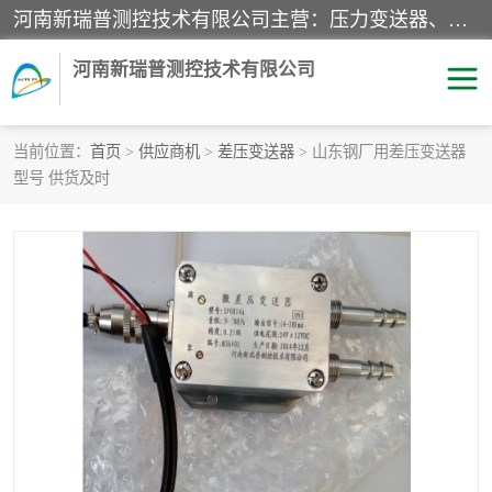
河南新瑞普测控技术有限公司主营：压力变送器、液位变送器、差压变送器、雷达料位计、电容物位计、温度显示控制仪表、电量变送器、流量计、工业自动化系统成套设备。
河南新瑞普测控技术有限公司
当前位置：
首页
>
供应商机
>
差压变送器
> 山东钢厂用差压变送器
型号 供货及时
霍尼韦尔压力变送器
CS系列变送器
1151/3351产品分类
精巧型压力变送器
液位变送器
雷达料位计
标准型工业压力变送器
罐旁显示仪
差压变送器
温度传感器变送器
压力变送器
电容物位计