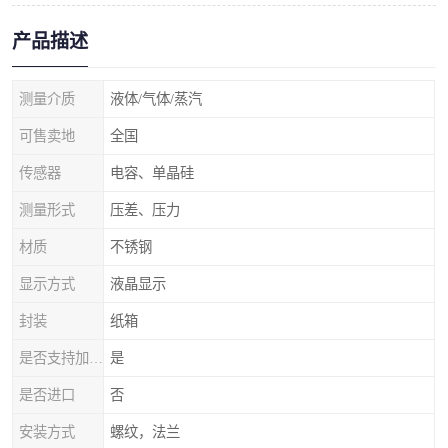
产品描述
测量介质
液体/气体/蒸汽
可售卖地
全国
传感器
电容、单晶硅
测量形式
压差、压力
材质
不锈钢
显示方式
液晶显示
封装
纸箱
是否支持加工定制
是
是否进口
否
安装方式
螺纹，法兰