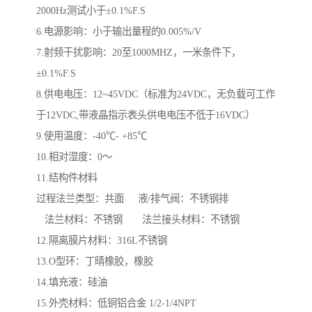
2000Hz测试小于±0.1%F.S
6.电源影响：小于输出量程的0.005%/V
7.射频干扰影响：20至1000MHZ，一米条件下，
±0.1%F.S
8.供电电压：12~45VDC（标准为24VDC，无负载可工作
于12VDC,带液晶指示表头供电电压不低于16VDC）
9.使用温度：-40℃- +85℃
10.相对湿度：0～
11.结构件材料
过程法兰类型：共面 液/排气阀：不锈钢排
法兰材料：不锈钢 法兰接头材料：不锈钢
12.隔离膜片材料：316L不锈钢
13.O型环：丁晴橡胶，橡胶
14.填充液：硅油
15.外壳材料：低铜铝合金 1/2-1/4NPT