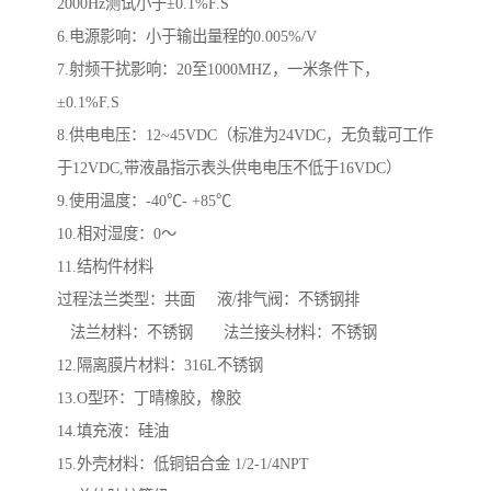
2000Hz测试小于±0.1%F.S
6.电源影响：小于输出量程的0.005%/V
7.射频干扰影响：20至1000MHZ，一米条件下，
±0.1%F.S
8.供电电压：12~45VDC（标准为24VDC，无负载可工作
于12VDC,带液晶指示表头供电电压不低于16VDC）
9.使用温度：-40℃- +85℃
10.相对湿度：0～
11.结构件材料
过程法兰类型：共面 液/排气阀：不锈钢排
法兰材料：不锈钢 法兰接头材料：不锈钢
12.隔离膜片材料：316L不锈钢
13.O型环：丁晴橡胶，橡胶
14.填充液：硅油
15.外壳材料：低铜铝合金 1/2-1/4NPT