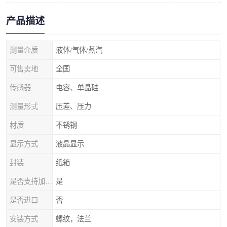
产品描述
测量介质
液体/气体/蒸汽
可售卖地
全国
传感器
电容、单晶硅
测量形式
压差、压力
材质
不锈钢
显示方式
液晶显示
封装
纸箱
是否支持加工定制
是
是否进口
否
安装方式
螺纹，法兰