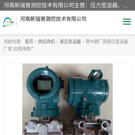
河南新瑞普测控技术有限公司主营：压力变送器、液位变送器、差压变送器、雷达料位计、电容物位计、温度显示控制仪表、电量变送器、流量计、工业自动化系统成套设备。
河南新瑞普测控技术有限公司
当前位置：
首页
>
供应商机
>
差压变送器
> 贵州钢厂用差压变送器
厂家 应用场景广
霍尼韦尔压力变送器
CS系列变送器
1151/3351产品分类
精巧型压力变送器
液位变送器
雷达料位计
标准型工业压力变送器
罐旁显示仪
差压变送器
温度传感器变送器
压力变送器
电容物位计