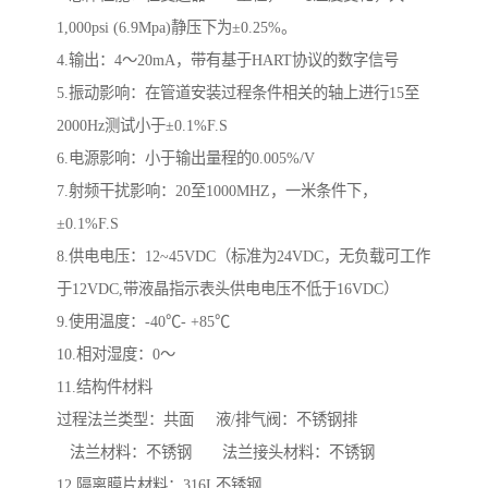
1,000psi (6.9Mpa)静压下为±0.25%。
4.输出：4～20mA，带有基于HART协议的数字信号
5.振动影响：在管道安装过程条件相关的轴上进行15至
2000Hz测试小于±0.1%F.S
6.电源影响：小于输出量程的0.005%/V
7.射频干扰影响：20至1000MHZ，一米条件下，
±0.1%F.S
8.供电电压：12~45VDC（标准为24VDC，无负载可工作
于12VDC,带液晶指示表头供电电压不低于16VDC）
9.使用温度：-40℃- +85℃
10.相对湿度：0～
11.结构件材料
过程法兰类型：共面 液/排气阀：不锈钢排
法兰材料：不锈钢 法兰接头材料：不锈钢
12.隔离膜片材料：316L不锈钢