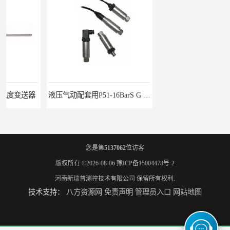
液压气动配套用P51-16BarS G -A-MD-20MA 压力变送器
WP-D816-01-08-HHT智能多路巡检仪
您是第
5137062
位访客
版权所有 ©2026-08-06
豫ICP备15004478号-2
河南新瑞普测控技术有限公司
保留所有权利.
技术支持：
八方资源网
免责声明
管理员入口
网站地图
水泥厂用DG1300-PJ-1-2-40/AA2N压力变送器
铜液氨冷器配套用UYB-8003物位变送器