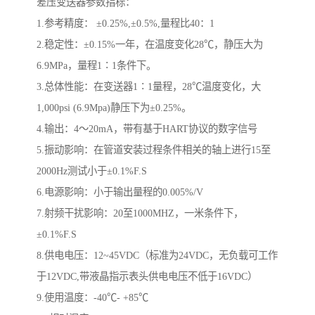
差压变送器参数指标：
1.参考精度： ±0.25%,±0.5%,量程比40：1
2.稳定性：±0.15%一年，在温度变化28℃，静压大为
6.9MPa，量程1∶1条件下。
3.总体性能：在变送器1∶1量程，28℃温度变化，大
1,000psi (6.9Mpa)静压下为±0.25%。
4.输出：4～20mA，带有基于HART协议的数字信号
5.振动影响：在管道安装过程条件相关的轴上进行15至
2000Hz测试小于±0.1%F.S
6.电源影响：小于输出量程的0.005%/V
7.射频干扰影响：20至1000MHZ，一米条件下，
±0.1%F.S
8.供电电压：12~45VDC（标准为24VDC，无负载可工作
于12VDC,带液晶指示表头供电电压不低于16VDC）
9.使用温度：-40℃- +85℃