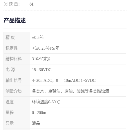
阅 读 量：
81
产品描述
精 度
±0.5％
稳定性
＜±0.25％FS/年
结构材料 隔离膜片
316不锈钢
电 源
15--30VDC
输出信号
4~20mADC，0----10mADC 1~5VDC
测量介质
各类水、重轻油、原油、酸碱等各类腐蚀液
温度
环境温度0-60℃
量程
0--200m
显示
液晶