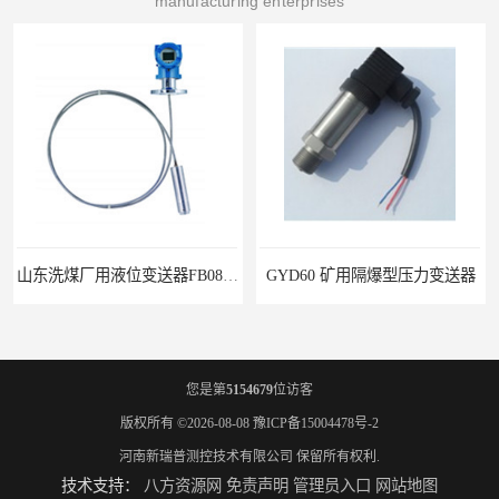
manufacturing enterprises
山东洗煤厂用液位变送器FB0803F104 E3 i M1 测量温度高
GYD60 矿用隔爆型压力变送器
您是第
5154679
位访客
版权所有 ©2026-08-08
豫ICP备15004478号-2
河南新瑞普测控技术有限公司
保留所有权利.
技术支持：
八方资源网
免责声明
管理员入口
网站地图