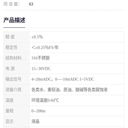
阅 读 量：
63
产品描述
精 度
±0.5％
稳定性
＜±0.25％FS/年
结构材料 隔离膜片
316不锈钢
电 源
15--30VDC
输出信号
4~20mADC，0----10mADC 1~5VDC
测量介质
各类水、重轻油、原油、酸碱等各类腐蚀液
温度
环境温度0-60℃
量程
0--200m
显示
液晶