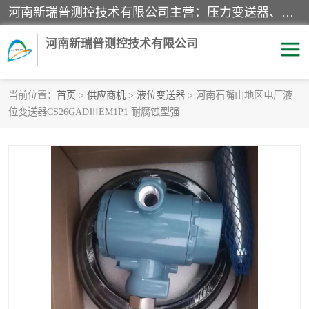
河南新瑞普测控技术有限公司主营：压力变送器、液位变送器、差压变送器、雷达料位计、电容物位计、温度显示控制仪表、电量变送器、流量计、工业自动化系统成套设备。
河南新瑞普测控技术有限公司
当前位置：
首页
>
供应商机
>
液位变送器
> 河南石嘴山地区电厂液
位变送器CS26GADⅢEM1P1 耐腐蚀型强
霍尼韦尔压力变送器
CS系列变送器
1151/3351产品分类
精巧型压力变送器
液位变送器
雷达料位计
标准型工业压力变送器
罐旁显示仪
差压变送器
温度传感器变送器
压力变送器
电容物位计