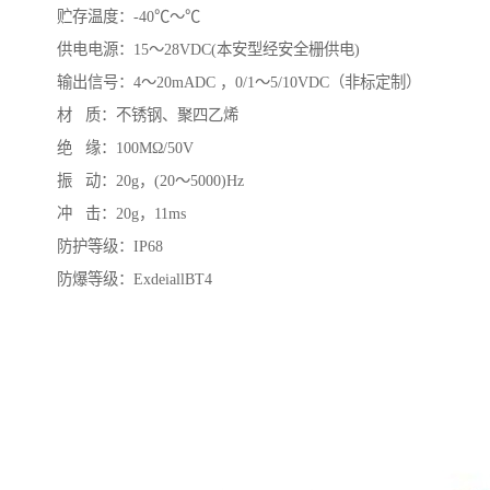
贮存温度：-40℃～℃
供电电源：15～28VDC(本安型经安全栅供电)
输出信号：4～20mADC ，0/1～5/10VDC（非标定制）
材 质：不锈钢、聚四乙烯
绝 缘：100MΩ/50V
振 动：20g，(20～5000)Hz
冲 击：20g，11ms
防护等级：IP68
防爆等级：ExdeiallBT4