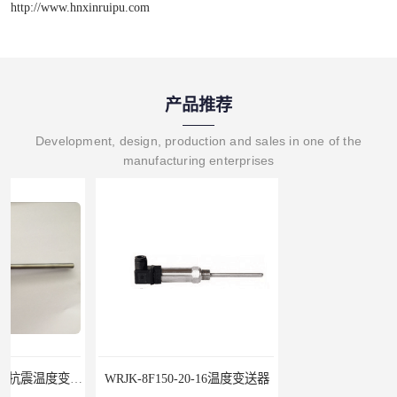
http://www.hnxinruipu.com
产品推荐
Development, design, production and sales in one of the
manufacturing enterprises
WRJK-8F150-20-16温度变送器
液压气动配套用P51-16BarS G -A-MD-20MA 压力变送器