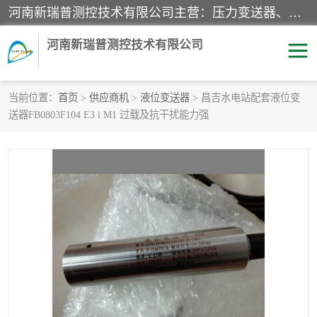
河南新瑞普测控技术有限公司主营：压力变送器、液位变送器、差压变送器、雷达料位计、电容物位计、温度显示控制仪表、电量变送器、流量计、工业自动化系统成套设备。
河南新瑞普测控技术有限公司
当前位置：
首页
>
供应商机
>
液位变送器
> 昌吉水电站配套液位变
送器FB0803F104 E3 i M1 过载及抗干扰能力强
霍尼韦尔压力变送器
CS系列变送器
1151/3351产品分类
精巧型压力变送器
液位变送器
雷达料位计
标准型工业压力变送器
罐旁显示仪
差压变送器
温度传感器变送器
压力变送器
电容物位计