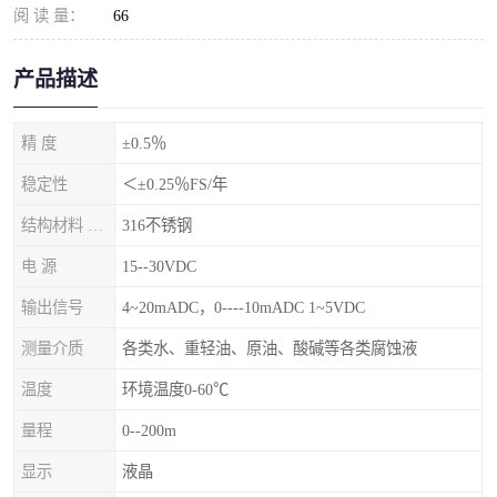
阅 读 量：
66
产品描述
精 度
±0.5％
稳定性
＜±0.25％FS/年
结构材料 隔离膜片
316不锈钢
电 源
15--30VDC
输出信号
4~20mADC，0----10mADC 1~5VDC
测量介质
各类水、重轻油、原油、酸碱等各类腐蚀液
温度
环境温度0-60℃
量程
0--200m
显示
液晶