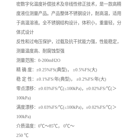
密数字化温度补偿技术及非线性修正技术，是一款高精
度液位测量产品。产品整体不锈钢设计，耐高温，适用
于高温溶液。全不锈钢结构设计，体积小，重量轻，分
体式设计
反性和过电压保护，过载及抗干扰能力强，性能稳定，
测量温度高、耐腐蚀型强
测量范围：0-200mH2O
精 确 度：±0.25%FS(典型)， ±0.5%FS(大)
稳 定 性：±0.1%FS/年(典型)， ±0.2%FS/年(大)
零点漂移：±0.03%FS/℃(≤100kPa)，±0.02%FS/℃(＞
100kPa)
满度漂移：±0.03%FS/℃(≤100kPa)，±0.02%FS/℃(＞
100kPa)
介质温度：0℃～85℃， 0℃～
250 ℃