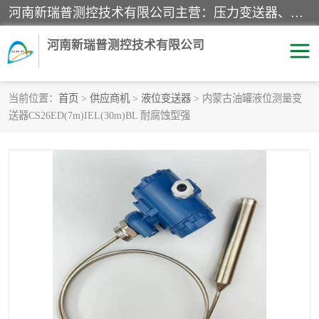
河南新瑞普测控技术有限公司主营：压力变送器、液位变送器、差压变送器、雷达料位计、电容物位计、温度显示控制仪表、电量变送器、流量计、工业自动化系统成套设备。
河南新瑞普测控技术有限公司
当前位置：
首页
>
供应商机
>
液位变送器
> 内蒙古油罐液位测量变
送器CS26ED(7m)IEL(30m)BL 耐腐蚀型强
霍尼韦尔压力变送器
CS系列变送器
1151/3351产品分类
精巧型压力变送器
液位变送器
雷达料位计
标准型工业压力变送器
罐旁显示仪
差压变送器
温度传感器变送器
压力变送器
电容物位计