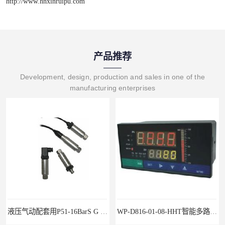
http://www.hnxinruipu.com
产品推荐
Development, design, production and sales in one of the
manufacturing enterprises
液压气动配套用P51-16BarS G -A-MD-20MA 压力变送器
WP-D816-01-08-HHT智能多路巡检仪