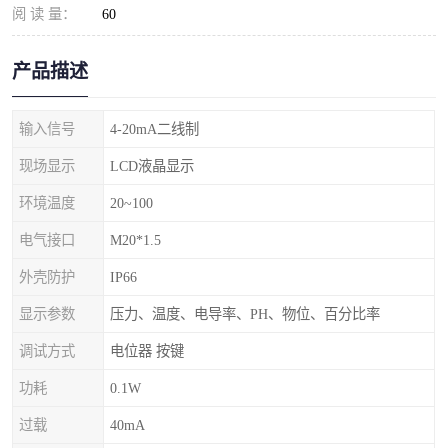
阅 读 量：
60
产品描述
输入信号
4-20mA二线制
现场显示
LCD液晶显示
环境温度
20~100
电气接口
M20*1.5
外壳防护
IP66
显示参数
压力、温度、电导率、PH、物位、百分比率
调试方式
电位器 按键
功耗
0.1W
过载
40mA