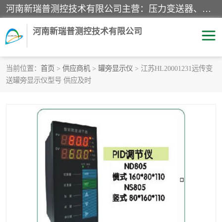
河南新瑞普测控技术有限公司主营：压力变送器、液位变送器、差压变送器、雷达料位计、电容物位计、温度显示控制仪表、电量变送器、流量计、工业自动化系统成套设备。
河南新瑞普测控技术有限公司
当前位置：
首页
>
供应商机
>
罐旁显示仪
> 江苏HL20001231远传变
送罐旁显示仪型号 供应及时
霍尼韦尔压力变送器
CS系列变送器
1151/3351产品分类
精巧型压力变送器
液位变送器
雷达料位计
标准型工业压力变送器
罐旁显示仪
差压变送器
温度传感器变送器
压力变送器
电容物位计