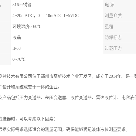
片
316不锈钢
电 源
4~20mADC，0----10mADC 1~5VDC
测量介质
环境温度0-60℃
量程
液晶
防爆标志
IP68
过载压力
0~70℃
测控技术有限公司位于郑州市高新技术产业开发区，成立于2014年。是
程设计和系统成套于一体的企业。
及产品包括压力变送器、差压变送器、液位变送器、雷达液位计、电容液
变送器时，可以考虑以下因素：
根据实际需求选择适合的测量范围，确保能够满足液体液位测量要求。