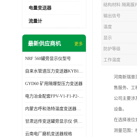
结构材料 隔离膜
电量变送器
输出信号
流量计
温度
显示
最新供应商机
更多
防护等级
NRF 560罐旁显示仪型号
工作温度
自来水管道压力变送器KYB11G03M2型号 使用方便
河南新瑞普
GYD60 矿用隔爆型压力变送器
售服务、工
电力冶金配套FPV-V1-F1-P2-03电压变送器
公司主要涉
内蒙古呼和浩特温度变送器配套罐旁显示仪供应 性能稳定
设备。
在选择液位
甘肃远传变送罐旁显示仪 供应及时
测量范围：
云南电厂磨机变送器规格