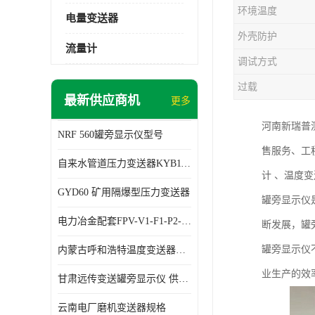
环境温度
电量变送器
外壳防护
流量计
调试方式
过载
最新供应商机
更多
河南新瑞普
NRF 560罐旁显示仪型号
售服务、工
自来水管道压力变送器KYB11G03M2型号 使用方便
计 、温度
GYD60 矿用隔爆型压力变送器
罐旁显示仪
电力冶金配套FPV-V1-F1-P2-03电压变送器
断发展，罐
罐旁显示仪
内蒙古呼和浩特温度变送器配套罐旁显示仪供应 性能稳定
业生产的效
甘肃远传变送罐旁显示仪 供应及时
云南电厂磨机变送器规格