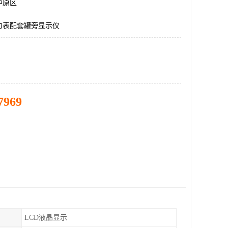
中原区
力表配套罐旁显示仪
7969
LCD液晶显示