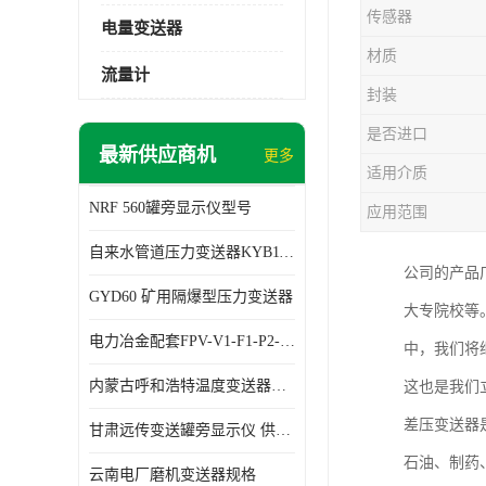
传感器
电量变送器
材质
流量计
封装
是否进口
最新供应商机
更多
适用介质
NRF 560罐旁显示仪型号
应用范围
自来水管道压力变送器KYB11G03M2型号 使用方便
公司的产品
GYD60 矿用隔爆型压力变送器
大专院校等
电力冶金配套FPV-V1-F1-P2-03电压变送器
中，我们将
内蒙古呼和浩特温度变送器配套罐旁显示仪供应 性能稳定
这也是我们
差压变送器
甘肃远传变送罐旁显示仪 供应及时
石油、制药
云南电厂磨机变送器规格