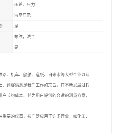
压差、压力
液晶显示
制
是
螺纹，法兰
是
铁路、机车、船舶、造纸、自来水等大型企业以及
上、顾客满意是我们工作的宗旨。在不断发展过程
用户节约成本、并为用户提供的合适的测量方案，
种重要的仪器，被广泛应用于许多行业，如化工、