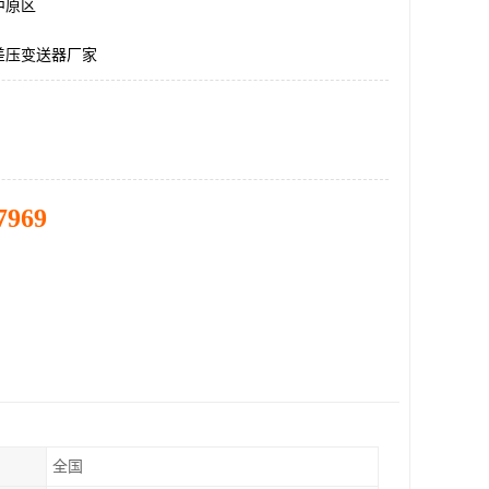
中原区
差压变送器厂家
7969
全国