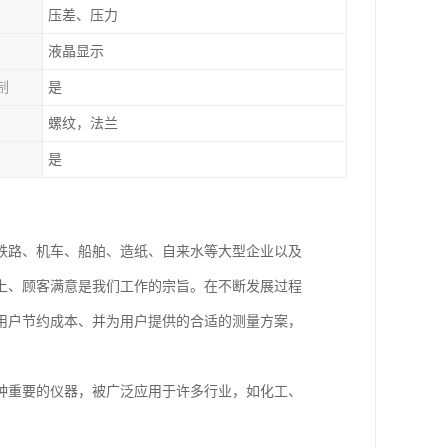
压差、压力
液晶显示
制
是
螺纹，法兰
是
铁路、机车、船舶、造纸、自来水等大型企业以及
上、顾客满意是我们工作的宗旨。在不断发展过程
用户节约成本、并为用户提供的合适的测量方案，
种重要的仪器，被广泛应用于许多行业，如化工、