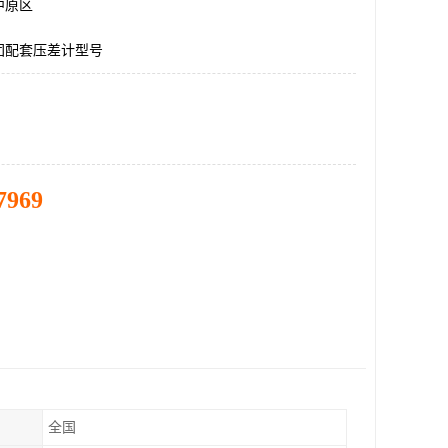
中原区
团配套压差计型号
7969
全国