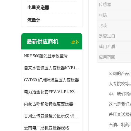
传感器
电量变送器
材质
流量计
封装
是否进口
最新供应商机
更多
适用介质
NRF 560罐旁显示仪型号
应用范围
自来水管道压力变送器KYB11G03M2型号 使用方便
公司的产品
GYD60 矿用隔爆型压力变送器
大专院校等
电力冶金配套FPV-V1-F1-P2-03电压变送器
中，我们将
内蒙古呼和浩特温度变送器配套罐旁显示仪供应 性能稳定
这也是我们
差压变送器
甘肃远传变送罐旁显示仪 供应及时
石油、制药
云南电厂磨机变送器规格