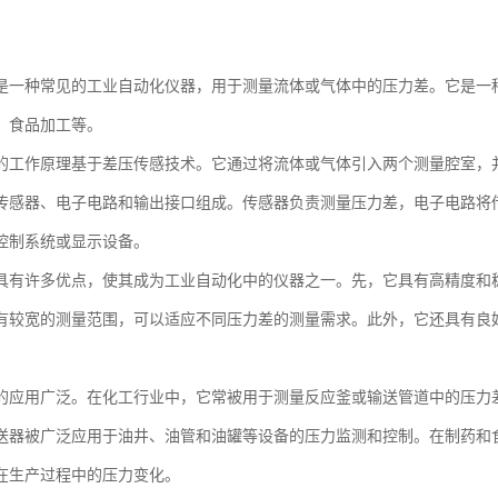
是一种常见的工业自动化仪器，用于测量流体或气体中的压力差。它是一
、食品加工等。
的工作原理基于差压传感技术。它通过将流体或气体引入两个测量腔室，
传感器、电子电路和输出接口组成。传感器负责测量压力差，电子电路将
控制系统或显示设备。
具有许多优点，使其成为工业自动化中的仪器之一。先，它具有高精度和
有较宽的测量范围，可以适应不同压力差的测量需求。此外，它还具有良
的应用广泛。在化工行业中，它常被用于测量反应釜或输送管道中的压力
送器被广泛应用于油井、油管和油罐等设备的压力监测和控制。在制药和
在生产过程中的压力变化。