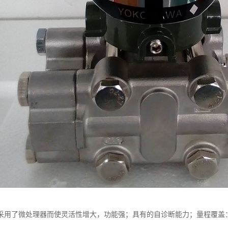
用了微处理器而使灵活性增大，功能强；具有的自诊断能力；量程覆盖：0-0.1