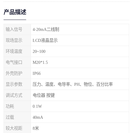
产品描述
输入信号
4-20mA二线制
现场显示
LCD液晶显示
环境温度
20~100
电气接口
M20*1.5
外壳防护
IP66
显示参数
压力、温度、电导率、PH、物位、百分比率
调试方式
电位器 按键
功耗
0.1W
过载
40mA
较大视距
8米