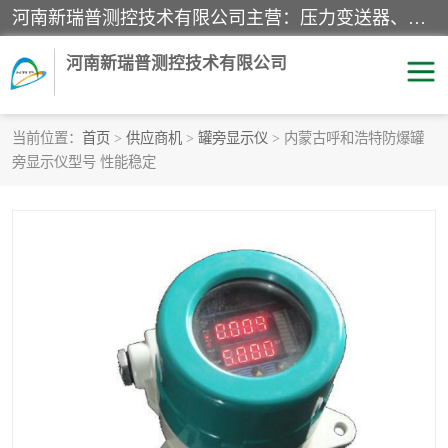
河南新瑞普测控技术有限公司主营：压力变送器、液位变送器、差压变送器、雷达料位计、电容物位计、温度显示控制仪表、电量变送器、流量计、工业自动化系统成套设备。
河南新瑞普测控技术有限公司
当前位置：
首页
>
供应商机
>
罐旁显示仪
> 内蒙古呼和浩特防爆罐
旁显示仪型号 性能稳定
霍尼韦尔压力变送器
CS系列变送器
1151/3351产品分类
精巧型压力变送器
液位变送器
雷达料位计
标准型工业压力变送器
罐旁显示仪
差压变送器
温度传感器变送器
压力变送器
电容物位计