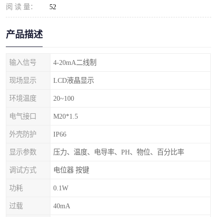
阅 读 量：
52
产品描述
输入信号
4-20mA二线制
现场显示
LCD液晶显示
环境温度
20~100
电气接口
M20*1.5
外壳防护
IP66
显示参数
压力、温度、电导率、PH、物位、百分比率
调试方式
电位器 按键
功耗
0.1W
过载
40mA