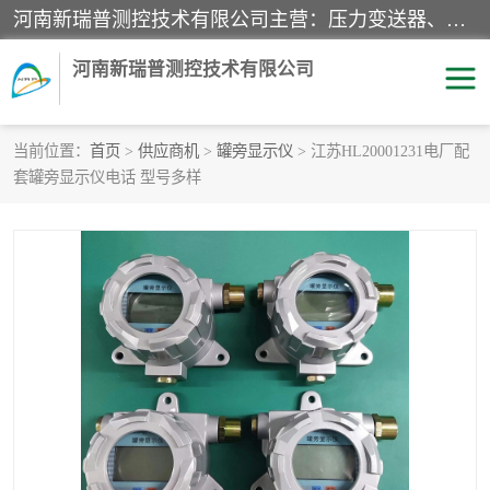
河南新瑞普测控技术有限公司主营：压力变送器、液位变送器、差压变送器、雷达料位计、电容物位计、温度显示控制仪表、电量变送器、流量计、工业自动化系统成套设备。
河南新瑞普测控技术有限公司
当前位置：
首页
>
供应商机
>
罐旁显示仪
> 江苏HL20001231电厂配
套罐旁显示仪电话 型号多样
霍尼韦尔压力变送器
CS系列变送器
1151/3351产品分类
精巧型压力变送器
液位变送器
雷达料位计
标准型工业压力变送器
罐旁显示仪
差压变送器
温度传感器变送器
压力变送器
电容物位计