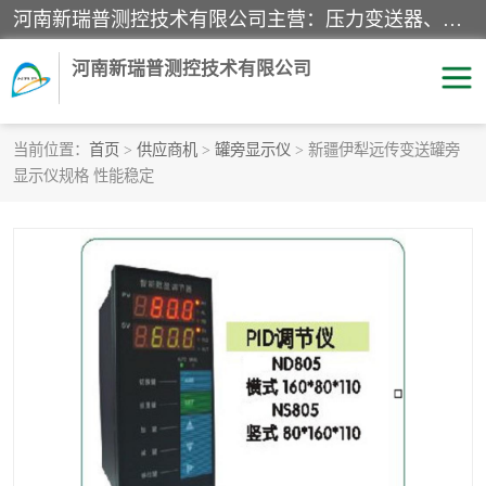
河南新瑞普测控技术有限公司主营：压力变送器、液位变送器、差压变送器、雷达料位计、电容物位计、温度显示控制仪表、电量变送器、流量计、工业自动化系统成套设备。
河南新瑞普测控技术有限公司
当前位置：
首页
>
供应商机
>
罐旁显示仪
> 新疆伊犁远传变送罐旁
显示仪规格 性能稳定
霍尼韦尔压力变送器
CS系列变送器
1151/3351产品分类
精巧型压力变送器
液位变送器
雷达料位计
标准型工业压力变送器
罐旁显示仪
差压变送器
温度传感器变送器
压力变送器
电容物位计