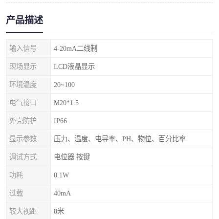
产品描述
输入信号
4-20mA二线制
现场显示
LCD液晶显示
环境温度
20~100
电气接口
M20*1.5
外壳防护
IP66
显示参数
压力、温度、电导率、PH、物位、百分比率
调试方式
电位器 按键
功耗
0.1W
过载
40mA
较大视距
8米