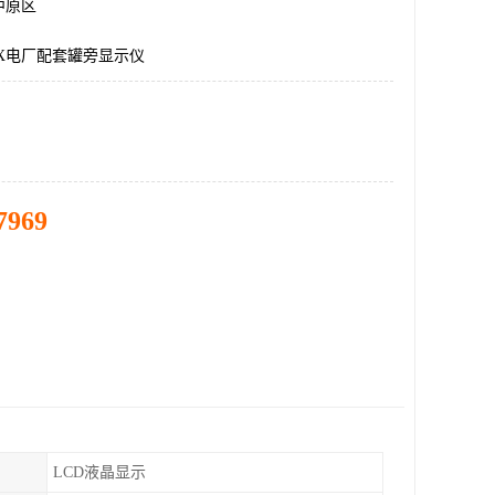
中原区
X电厂配套罐旁显示仪
7969
LCD液晶显示