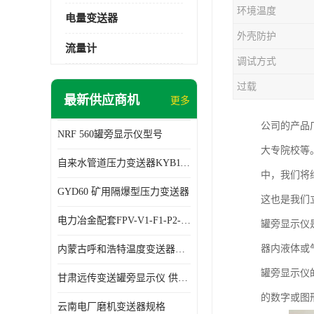
环境温度
电量变送器
外壳防护
流量计
调试方式
过载
最新供应商机
更多
公司的产品
NRF 560罐旁显示仪型号
大专院校等
自来水管道压力变送器KYB11G03M2型号 使用方便
中，我们将
GYD60 矿用隔爆型压力变送器
这也是我们
电力冶金配套FPV-V1-F1-P2-03电压变送器
罐旁显示仪
器内液体或
内蒙古呼和浩特温度变送器配套罐旁显示仪供应 性能稳定
罐旁显示仪
甘肃远传变送罐旁显示仪 供应及时
的数字或图
云南电厂磨机变送器规格