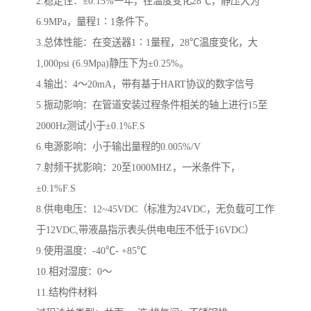
2.稳定性：±0.15%一年，在温度变化28℃，静压大为
6.9MPa，量程1∶1条件下。
3.总体性能：在变送器1∶1量程，28℃温度变化，大
1,000psi (6.9Mpa)静压下为±0.25%。
4.输出：4～20mA，带有基于HART协议的数字信号
5.振动影响：在管道安装过程条件相关的轴上进行15至
2000Hz测试小于±0.1%F.S
6.电源影响：小于输出量程的0.005%/V
7.射频干扰影响：20至1000MHZ，一米条件下，
±0.1%F.S
8.供电电压：12~45VDC（标准为24VDC，无负载可工作
于12VDC,带液晶指示表头供电电压不低于16VDC）
9.使用温度：-40℃- +85℃
10.相对湿度：0～
11.结构件材料