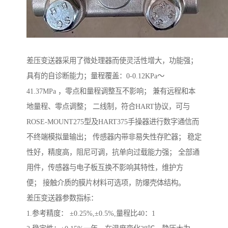
差压变送器采用了微处理器而使灵活性增大，功能强；
具有的自诊断能力；量程覆盖：0-0.12KPa～
41.37MPa ，零点和量程调整互不影响； 兼有远程和本
地量程、零点调整； 二线制，符合HART协议，可与
ROSE-MOUNT275型及HART375手操器进行数字通信而
不终端模拟量输出； 传感器内带非易失性存贮器； 稳定
性好，精度高，阻尼可调，抗单向过载能力强； 全部通
用件，传感器与电子板互换不影响其特性，维护方
便； 接触介质的膜片材料可选项，防爆壳体结构。
差压变送器参数指标：
1.参考精度： ±0.25%,±0.5%,量程比40：1