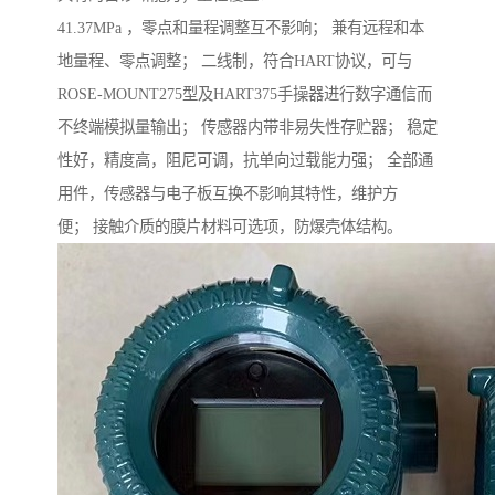
41.37MPa ，零点和量程调整互不影响； 兼有远程和本
地量程、零点调整； 二线制，符合HART协议，可与
ROSE-MOUNT275型及HART375手操器进行数字通信而
不终端模拟量输出； 传感器内带非易失性存贮器； 稳定
性好，精度高，阻尼可调，抗单向过载能力强； 全部通
用件，传感器与电子板互换不影响其特性，维护方
便； 接触介质的膜片材料可选项，防爆壳体结构。