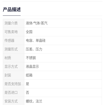
产品描述
测量介质
液体/气体/蒸汽
可售卖地
全国
传感器
电容、单晶硅
测量形式
压差、压力
材质
不锈钢
显示方式
液晶显示
封装
纸箱
是否支持加工定制
是
是否进口
否
安装方式
螺纹，法兰