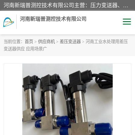
河南新瑞普测控技术有限公司主营：压力变送器、液位变送器、差压变送器、雷达料位计、电容物位计、温度显示控制仪表、电量变送器、流量计、工业自动化系统成套设备。
河南新瑞普测控技术有限公司
当前位置：
首页
>
供应商机
>
差压变送器
> 河南工业水处理用差压
变送器供应 应用场景广
霍尼韦尔压力变送器
CS系列变送器
1151/3351产品分类
精巧型压力变送器
液位变送器
雷达料位计
标准型工业压力变送器
罐旁显示仪
差压变送器
温度传感器变送器
压力变送器
电容物位计