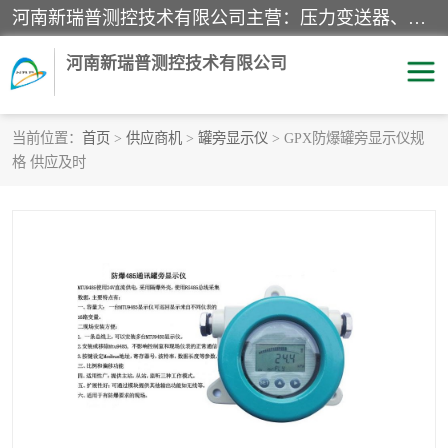
河南新瑞普测控技术有限公司主营：压力变送器、液位变送器、差压变送器、雷达料位计、电容物位计、温度显示控制仪表、电量变送器、流量计、工业自动化系统成套设备。
河南新瑞普测控技术有限公司
当前位置：
首页
>
供应商机
>
罐旁显示仪
> GPX防爆罐旁显示仪规
格 供应及时
霍尼韦尔压力变送器
CS系列变送器
1151/3351产品分类
精巧型压力变送器
液位变送器
雷达料位计
标准型工业压力变送器
罐旁显示仪
差压变送器
温度传感器变送器
压力变送器
电容物位计