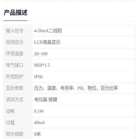
产品描述
输入信号
4-20mA二线制
现场显示
LCD液晶显示
环境温度
20~100
电气接口
M20*1.5
外壳防护
IP66
显示参数
压力、温度、电导率、PH、物位、百分比率
调试方式
电位器 按键
功耗
0.1W
过载
40mA
较大视距
8米