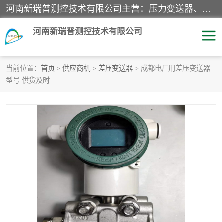
河南新瑞普测控技术有限公司主营：压力变送器、液位变送器、差压变送器、雷达料位计、电容物位计、温度显示控制仪表、电量变送器、流量计、工业自动化系统成套设备。
河南新瑞普测控技术有限公司
当前位置：
首页
>
供应商机
>
差压变送器
> 成都电厂用差压变送器
型号 供货及时
霍尼韦尔压力变送器
CS系列变送器
1151/3351产品分类
精巧型压力变送器
液位变送器
雷达料位计
标准型工业压力变送器
罐旁显示仪
差压变送器
温度传感器变送器
压力变送器
电容物位计