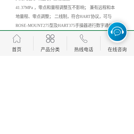
41.37MPa ，零点和量程调整互不影响； 兼有远程和本
地量程、零点调整； 二线制，符合HART协议，可与
ROSE-MOUNT275型及HART375手操器进行数字通信而
不终端模拟量输出； 传感器内带非易失性存贮器； 稳定
性好，精度高，阻尼可调，抗单向过载能力强； 全部通
首页
产品分类
热线电话
在线咨询
用件，传感器与电子板互换不影响其特性，维护方
便； 接触介质的膜片材料可选项，防爆壳体结构。
差压变送器参数指标：
1.参考精度： ±0.25%,±0.5%,量程比40：1
2.稳定性：±0.15%一年，在温度变化28℃，静压大为
6.9MPa，量程1∶1条件下。
3.总体性能：在变送器1∶1量程，28℃温度变化，大
1,000psi (6.9Mpa)静压下为±0.25%。
4.输出：4～20mA，带有基于HART协议的数字信号
5.振动影响：在管道安装过程条件相关的轴上进行15至