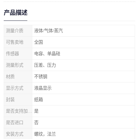
产品描述
测量介质
液体/气体/蒸汽
可售卖地
全国
传感器
电容、单晶硅
测量形式
压差、压力
材质
不锈钢
显示方式
液晶显示
封装
纸箱
是否支持加工定制
是
是否进口
否
安装方式
螺纹，法兰