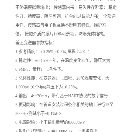
不终端模拟量输出； 传感器内带非易失性存贮器； 稳定
性好，精度高，阻尼可调，抗单向过载能力强； 全部通
用件，传感器与电子板互换不影响其特性，维护方
便； 接触介质的膜片材料可选项，防爆壳体结构。
差压变送器参数指标：
1.参考精度： ±0.25%,±0.5%,量程比40：1
2.稳定性：±0.15%一年，在温度变化28℃，静压大为
6.9MPa，量程1∶1条件下。
3.总体性能：在变送器1∶1量程，28℃温度变化，大
1,000psi (6.9Mpa)静压下为±0.25%。
4.输出：4～20mA，带有基于HART协议的数字信号
5.振动影响：在管道安装过程条件相关的轴上进行15至
2000Hz测试小于±0.1%F.S
6.电源影响：小于输出量程的0.005%/V
7.射频干扰影响：20至1000MHZ，一米条件下，