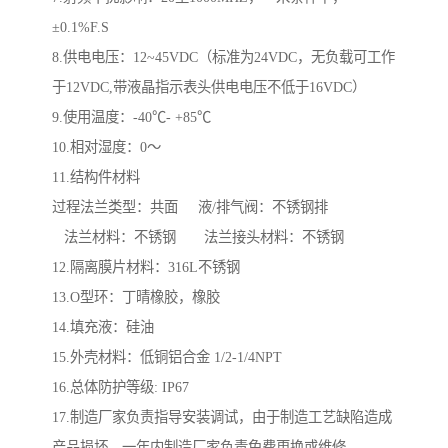
±0.1%F.S
8.供电电压：12~45VDC（标准为24VDC，无负载可工作
于12VDC,带液晶指示表头供电电压不低于16VDC）
9.使用温度：-40℃- +85℃
10.相对湿度：0～
11.结构件材料
过程法兰类型：共面 液/排气阀：不锈钢排
法兰材料：不锈钢 法兰接头材料：不锈钢
12.隔离膜片材料：316L不锈钢
13.O型环：丁晴橡胶，橡胶
14.填充液：硅油
15.外壳材料：低铜铝合金 1/2-1/4NPT
16.总体防护等级: IP67
17.制造厂家负责指导安装调试，由于制造工艺缺陷造成
产品损坏，一年内制造厂家负责免费更换或维修。