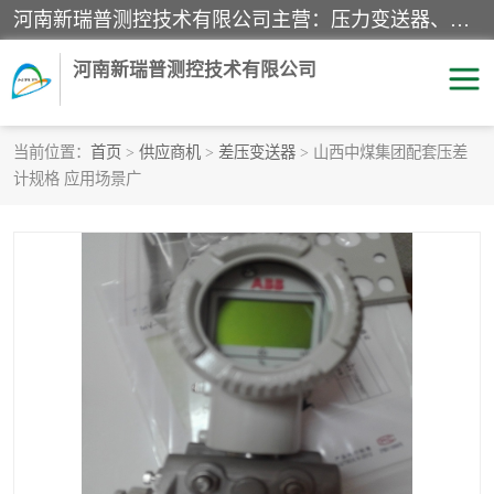
河南新瑞普测控技术有限公司主营：压力变送器、液位变送器、差压变送器、雷达料位计、电容物位计、温度显示控制仪表、电量变送器、流量计、工业自动化系统成套设备。
河南新瑞普测控技术有限公司
当前位置：
首页
>
供应商机
>
差压变送器
> 山西中煤集团配套压差
计规格 应用场景广
霍尼韦尔压力变送器
CS系列变送器
1151/3351产品分类
精巧型压力变送器
液位变送器
雷达料位计
标准型工业压力变送器
罐旁显示仪
差压变送器
温度传感器变送器
压力变送器
电容物位计