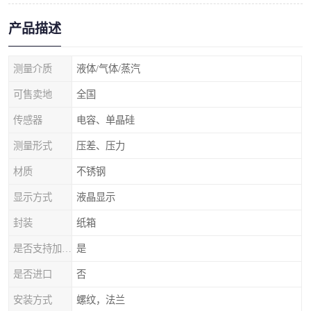
产品描述
测量介质
液体/气体/蒸汽
可售卖地
全国
传感器
电容、单晶硅
测量形式
压差、压力
材质
不锈钢
显示方式
液晶显示
封装
纸箱
是否支持加工定制
是
是否进口
否
安装方式
螺纹，法兰