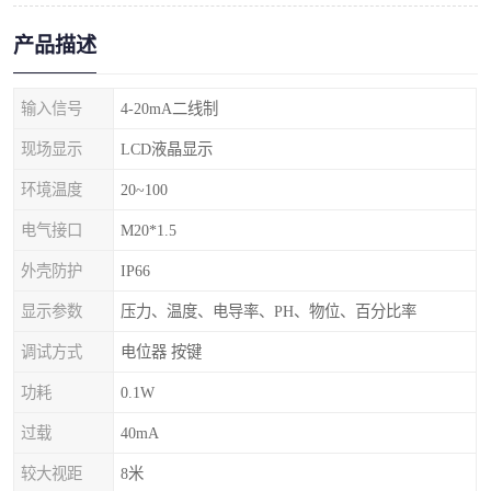
产品描述
输入信号
4-20mA二线制
现场显示
LCD液晶显示
环境温度
20~100
电气接口
M20*1.5
外壳防护
IP66
显示参数
压力、温度、电导率、PH、物位、百分比率
调试方式
电位器 按键
功耗
0.1W
过载
40mA
较大视距
8米