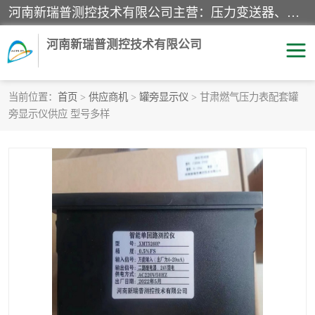
河南新瑞普测控技术有限公司主营：压力变送器、液位变送器、差压变送器、雷达料位计、电容物位计、温度显示控制仪表、电量变送器、流量计、工业自动化系统成套设备。
河南新瑞普测控技术有限公司
当前位置：
首页
>
供应商机
>
罐旁显示仪
> 甘肃燃气压力表配套罐
旁显示仪供应 型号多样
霍尼韦尔压力变送器
CS系列变送器
1151/3351产品分类
精巧型压力变送器
液位变送器
雷达料位计
标准型工业压力变送器
罐旁显示仪
差压变送器
温度传感器变送器
压力变送器
电容物位计