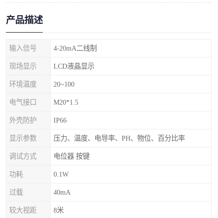
产品描述
输入信号
4-20mA二线制
现场显示
LCD液晶显示
环境温度
20~100
电气接口
M20*1.5
外壳防护
IP66
显示参数
压力、温度、电导率、PH、物位、百分比率
调试方式
电位器 按键
功耗
0.1W
过载
40mA
较大视距
8米