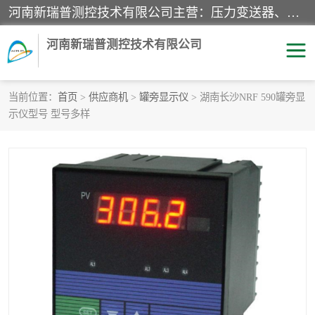
河南新瑞普测控技术有限公司主营：压力变送器、液位变送器、差压变送器、雷达料位计、电容物位计、温度显示控制仪表、电量变送器、流量计、工业自动化系统成套设备。
河南新瑞普测控技术有限公司
当前位置：
首页
>
供应商机
>
罐旁显示仪
> 湖南长沙NRF 590罐旁显
示仪型号 型号多样
霍尼韦尔压力变送器
CS系列变送器
1151/3351产品分类
精巧型压力变送器
液位变送器
雷达料位计
标准型工业压力变送器
罐旁显示仪
差压变送器
温度传感器变送器
压力变送器
电容物位计