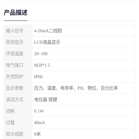
产品描述
输入信号
4-20mA二线制
现场显示
LCD液晶显示
环境温度
20~100
电气接口
M20*1.5
外壳防护
IP66
显示参数
压力、温度、电导率、PH、物位、百分比率
调试方式
电位器 按键
功耗
0.1W
过载
40mA
较大视距
8米