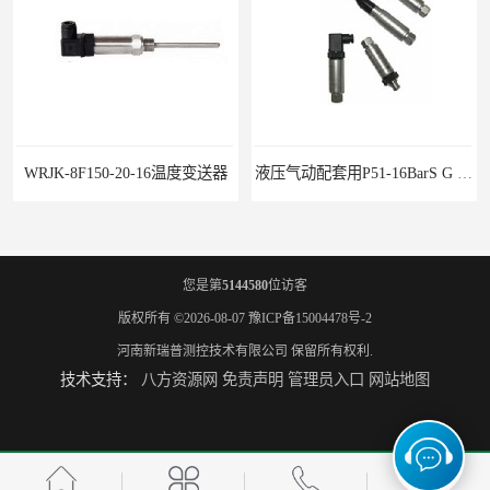
度变送器
液压气动配套用P51-16BarS G -A-MD-20MA 压力变送器
您是第
5144580
位访客
版权所有 ©2026-08-07
豫ICP备15004478号-2
河南新瑞普测控技术有限公司
保留所有权利.
技术支持：
八方资源网
免责声明
管理员入口
网站地图
WP-D816-01-08-HHT智能多路巡检仪
水泥厂用DG1300-PJ-1-2-40/AA2N压力变送器