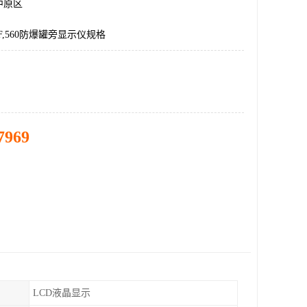
中原区
F,560防爆罐旁显示仪规格
7969
LCD液晶显示