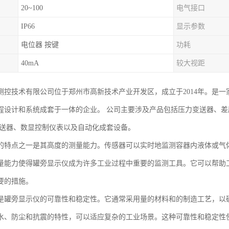
20~100
电气接口
IP66
显示参数
电位器 按键
功耗
40mA
较大视距
测控技术有限公司位于郑州市高新技术产业开发区，成立于2014年。是
程设计和系统成套于一体的企业。 公司主要涉及产品包括压力变送器、
变送器、数显控制仪表以及自动化成套设备。
的特点之一是其高度的测量能力。传感器可以实时地监测容器内液体或气
量能力使得罐旁显示仪成为许多工业过程中重要的监测工具。它可以帮助
要的措施。
是罐旁显示仪的可靠性和稳定性。它通常采用量的材料和的制造工艺，以
水、防尘和抗震的特性，可以适应复杂的工业场景。这种可靠性和稳定性