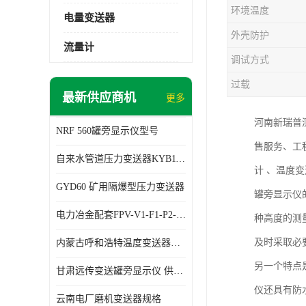
环境温度
电量变送器
外壳防护
流量计
调试方式
过载
最新供应商机
更多
河南新瑞普
NRF 560罐旁显示仪型号
售服务、工
自来水管道压力变送器KYB11G03M2型号 使用方便
计 、温度
GYD60 矿用隔爆型压力变送器
罐旁显示仪
电力冶金配套FPV-V1-F1-P2-03电压变送器
种高度的测
及时采取必
内蒙古呼和浩特温度变送器配套罐旁显示仪供应 性能稳定
另一个特点
甘肃远传变送罐旁显示仪 供应及时
仪还具有防
云南电厂磨机变送器规格