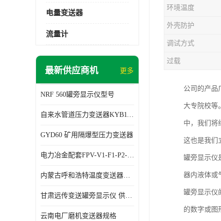
环境温度
电量变送器
外壳防护
流量计
调试方式
过载
最新供应商机
更多
公司的产品
NRF 560罐旁显示仪型号
大专院校等
自来水管道压力变送器KYB11G03M2型号 使用方便
中，我们将
GYD60 矿用隔爆型压力变送器
这也是我们
电力冶金配套FPV-V1-F1-P2-03电压变送器
罐旁显示仪
器内液体或
内蒙古呼和浩特温度变送器配套罐旁显示仪供应 性能稳定
罐旁显示仪
甘肃远传变送罐旁显示仪 供应及时
的数字或图
云南电厂磨机变送器规格