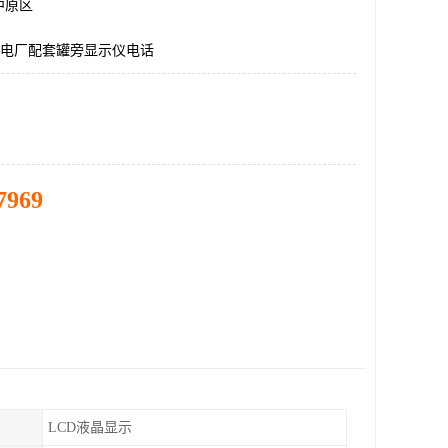
中原区
560电厂配套罐旁显示仪电话
7969
LCD液晶显示