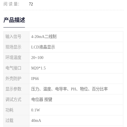
阅 读 量：
72
产品描述
输入信号
4-20mA二线制
现场显示
LCD液晶显示
环境温度
20~100
电气接口
M20*1.5
外壳防护
IP66
显示参数
压力、温度、电导率、PH、物位、百分比率
调试方式
电位器 按键
功耗
0.1W
过载
40mA