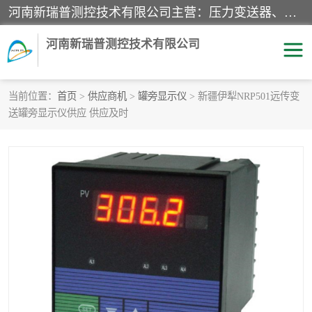
河南新瑞普测控技术有限公司主营：压力变送器、液位变送器、差压变送器、雷达料位计、电容物位计、温度显示控制仪表、电量变送器、流量计、工业自动化系统成套设备。
河南新瑞普测控技术有限公司
当前位置：
首页
>
供应商机
>
罐旁显示仪
> 新疆伊犁NRP501远传变
送罐旁显示仪供应 供应及时
霍尼韦尔压力变送器
CS系列变送器
1151/3351产品分类
精巧型压力变送器
液位变送器
雷达料位计
标准型工业压力变送器
罐旁显示仪
差压变送器
温度传感器变送器
压力变送器
电容物位计