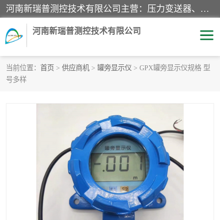
河南新瑞普测控技术有限公司主营：压力变送器、液位变送器、差压变送器、雷达料位计、电容物位计、温度显示控制仪表、电量变送器、流量计、工业自动化系统成套设备。
河南新瑞普测控技术有限公司
当前位置：
首页
>
供应商机
>
罐旁显示仪
> GPX罐旁显示仪规格 型
号多样
霍尼韦尔压力变送器
CS系列变送器
1151/3351产品分类
精巧型压力变送器
液位变送器
雷达料位计
标准型工业压力变送器
罐旁显示仪
差压变送器
温度传感器变送器
压力变送器
电容物位计