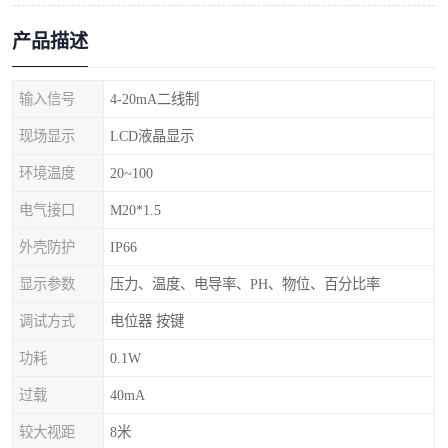
产品描述
输入信号
4-20mA二线制
现场显示
LCD液晶显示
环境温度
20~100
电气接口
M20*1.5
外壳防护
IP66
显示参数
压力、温度、电导率、PH、物位、百分比率
调试方式
电位器 按键
功耗
0.1W
过载
40mA
较大视距
8米