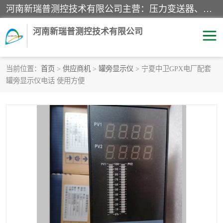
河南新瑞普测控技术有限公司主营：压力变送器、液位变送器、差压变送器、雷达料位计、电容物位计、温度显示控制仪表、电量变送器、流量计、工业自动化系统成套设备。
河南新瑞普测控技术有限公司
当前位置：
首页
>
供应商机
>
罐旁显示仪
> 宁夏中卫GPX电厂配套
罐旁显示仪电话 使用方便
霍尼韦尔压力变送器
CS系列变送器
1151/3351产品分类
精巧型压力变送器
液位变送器
雷达料位计
标准型工业压力变送器
罐旁显示仪
差压变送器
温度传感器变送器
压力变送器
电容物位计