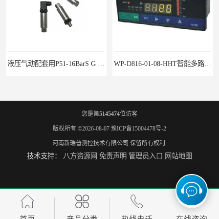
液压气动配套用P51-16BarS G -A-MD-20MA 压力变送器
WP-D816-01-08-HHT智能多路巡检仪
您是第
5145474
位访客
版权所有 ©2026-08-07
豫ICP备15004478号-2
河南新瑞普测控技术有限公司
保留所有权利.
技术支持：
八方资源网
免责声明
管理员入口
网站地图
水泥厂用DG1300-PJ-1-2-40/AA2N压力变送器
铜液氨冷器配套用UYB-8003物位变送器