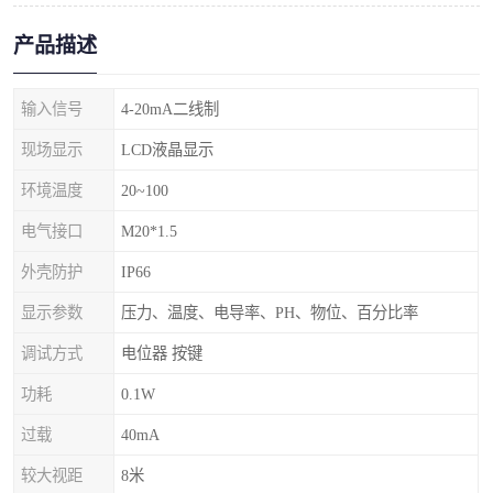
产品描述
输入信号
4-20mA二线制
现场显示
LCD液晶显示
环境温度
20~100
电气接口
M20*1.5
外壳防护
IP66
显示参数
压力、温度、电导率、PH、物位、百分比率
调试方式
电位器 按键
功耗
0.1W
过载
40mA
较大视距
8米