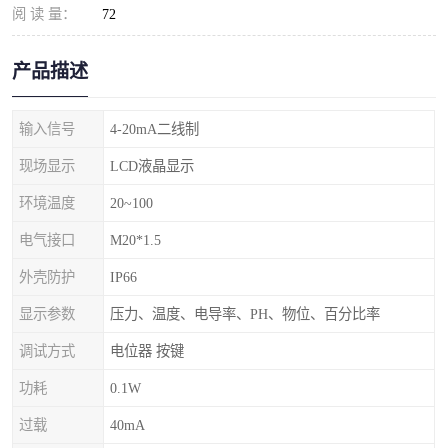
阅 读 量：
72
产品描述
输入信号
4-20mA二线制
现场显示
LCD液晶显示
环境温度
20~100
电气接口
M20*1.5
外壳防护
IP66
显示参数
压力、温度、电导率、PH、物位、百分比率
调试方式
电位器 按键
功耗
0.1W
过载
40mA