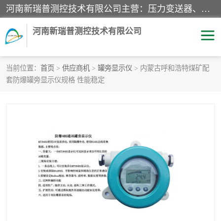
河南新瑞普测控技术有限公司主营：压力变送器、液位变送器、差压变送器、雷达料位计、电容物位计、温度显示控制仪表、电量变送器、流量计、工业自动化系统成套设备。
河南新瑞普测控技术有限公司
当前位置：
首页
>
供应商机
>
罐旁显示仪
> 内蒙古呼和浩特煤矿配
套防爆罐旁显示仪规格 性能稳定
霍尼韦尔压力变送器
CS系列变送器
1151/3351产品分类
精巧型压力变送器
液位变送器
雷达料位计
标准型工业压力变送器
罐旁显示仪
差压变送器
温度传感器变送器
压力变送器
电容物位计