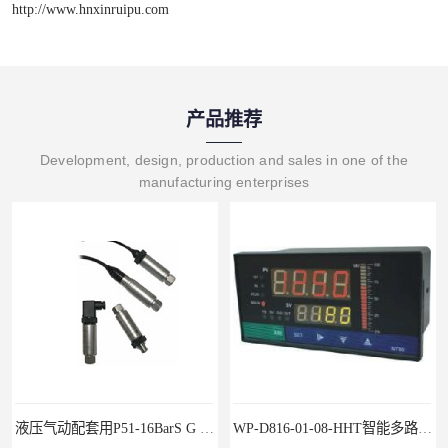
http://www.hnxinruipu.com
产品推荐
Development, design, production and sales in one of the
manufacturing enterprises
液压气动配套用P51-16BarS G -A-MD-20MA 压力变送器
WP-D816-01-08-HHT智能多路巡检仪