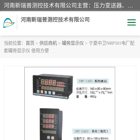
河南新瑞普测控技术有限公司主营：压力变送器、液位变送器、差压变送器、雷达料位计、电容物位计、温度显示控制仪表、电量变送器、流量计、工业自动化系统成套设备。
河南新瑞普测控技术有限公司
当前位置：
首页
>
供应商机
>
罐旁显示仪
> 宁夏中卫NRP501电厂配
套罐旁显示仪 使用方便
霍尼韦尔压力变送器
CS系列变送器
1151/3351产品分类
精巧型压力变送器
液位变送器
雷达料位计
标准型工业压力变送器
罐旁显示仪
差压变送器
温度传感器变送器
压力变送器
电容物位计