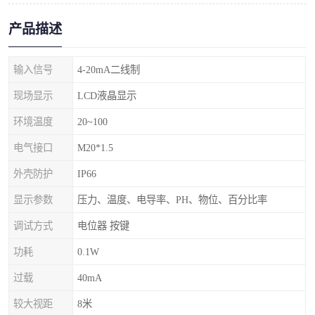
产品描述
输入信号
4-20mA二线制
现场显示
LCD液晶显示
环境温度
20~100
电气接口
M20*1.5
外壳防护
IP66
显示参数
压力、温度、电导率、PH、物位、百分比率
调试方式
电位器 按键
功耗
0.1W
过载
40mA
较大视距
8米