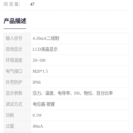
阅 读 量：
47
产品描述
输入信号
4-20mA二线制
现场显示
LCD液晶显示
环境温度
20~100
电气接口
M20*1.5
外壳防护
IP66
显示参数
压力、温度、电导率、PH、物位、百分比率
调试方式
电位器 按键
功耗
0.1W
过载
40mA