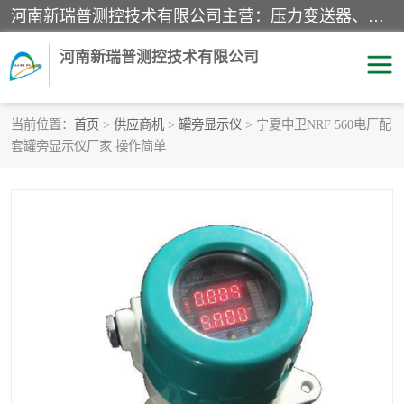
河南新瑞普测控技术有限公司主营：压力变送器、液位变送器、差压变送器、雷达料位计、电容物位计、温度显示控制仪表、电量变送器、流量计、工业自动化系统成套设备。
河南新瑞普测控技术有限公司
当前位置：
首页
>
供应商机
>
罐旁显示仪
> 宁夏中卫NRF 560电厂配
套罐旁显示仪厂家 操作简单
霍尼韦尔压力变送器
CS系列变送器
1151/3351产品分类
精巧型压力变送器
液位变送器
雷达料位计
标准型工业压力变送器
罐旁显示仪
差压变送器
温度传感器变送器
压力变送器
电容物位计