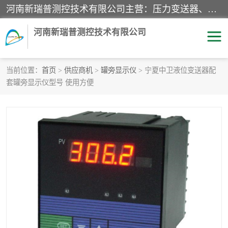
河南新瑞普测控技术有限公司主营：压力变送器、液位变送器、差压变送器、雷达料位计、电容物位计、温度显示控制仪表、电量变送器、流量计、工业自动化系统成套设备。
河南新瑞普测控技术有限公司
当前位置：
首页
>
供应商机
>
罐旁显示仪
> 宁夏中卫液位变送器配
套罐旁显示仪型号 使用方便
霍尼韦尔压力变送器
CS系列变送器
1151/3351产品分类
精巧型压力变送器
液位变送器
雷达料位计
标准型工业压力变送器
罐旁显示仪
差压变送器
温度传感器变送器
压力变送器
电容物位计