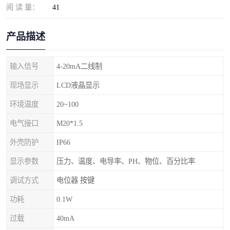
阅 读 量：
41
产品描述
输入信号
4-20mA二线制
现场显示
LCD液晶显示
环境温度
20~100
电气接口
M20*1.5
外壳防护
IP66
显示参数
压力、温度、电导率、PH、物位、百分比率
调试方式
电位器 按键
功耗
0.1W
过载
40mA