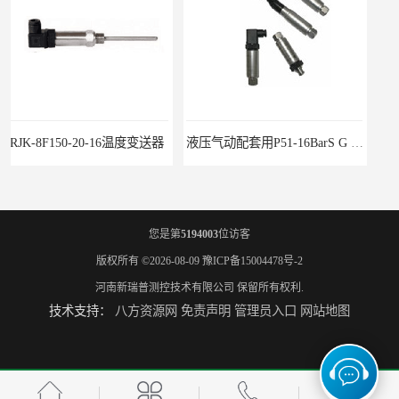
液压气动配套用P51-16BarS G -A-MD-20MA 压力变送器
WP-D816-01-08-HHT智能多路巡检仪
您是第
5194003
位访客
版权所有 ©2026-08-09
豫ICP备15004478号-2
河南新瑞普测控技术有限公司
保留所有权利.
技术支持：
八方资源网
免责声明
管理员入口
网站地图
水泥厂用DG1300-PJ-1-2-40/AA2N压力变送器
铜液氨冷器配套用UYB-8003物位变送器