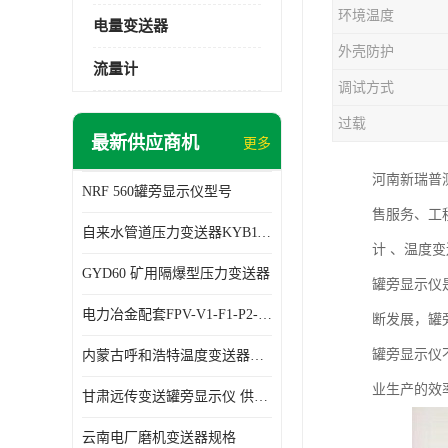
环境温度
电量变送器
外壳防护
流量计
调试方式
过载
最新供应商机
更多
河南新瑞普
NRF 560罐旁显示仪型号
售服务、工
自来水管道压力变送器KYB11G03M2型号 使用方便
计 、温度
GYD60 矿用隔爆型压力变送器
罐旁显示仪
电力冶金配套FPV-V1-F1-P2-03电压变送器
断发展，罐
罐旁显示仪
内蒙古呼和浩特温度变送器配套罐旁显示仪供应 性能稳定
业生产的效
甘肃远传变送罐旁显示仪 供应及时
云南电厂磨机变送器规格