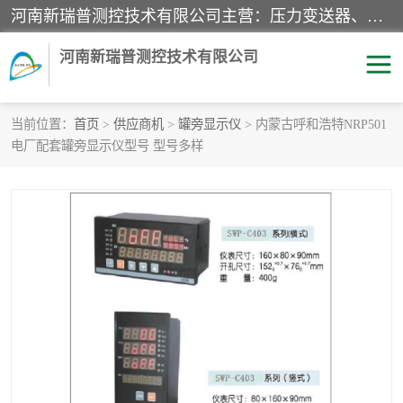
河南新瑞普测控技术有限公司主营：压力变送器、液位变送器、差压变送器、雷达料位计、电容物位计、温度显示控制仪表、电量变送器、流量计、工业自动化系统成套设备。
河南新瑞普测控技术有限公司
当前位置：
首页
>
供应商机
>
罐旁显示仪
> 内蒙古呼和浩特NRP501
电厂配套罐旁显示仪型号 型号多样
霍尼韦尔压力变送器
CS系列变送器
1151/3351产品分类
精巧型压力变送器
液位变送器
雷达料位计
标准型工业压力变送器
罐旁显示仪
差压变送器
温度传感器变送器
压力变送器
电容物位计