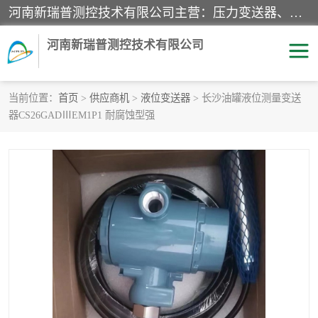
河南新瑞普测控技术有限公司主营：压力变送器、液位变送器、差压变送器、雷达料位计、电容物位计、温度显示控制仪表、电量变送器、流量计、工业自动化系统成套设备。
河南新瑞普测控技术有限公司
当前位置：
首页
>
供应商机
>
液位变送器
> 长沙油罐液位测量变送
器CS26GADⅢEM1P1 耐腐蚀型强
霍尼韦尔压力变送器
CS系列变送器
1151/3351产品分类
精巧型压力变送器
液位变送器
雷达料位计
标准型工业压力变送器
罐旁显示仪
差压变送器
温度传感器变送器
压力变送器
电容物位计