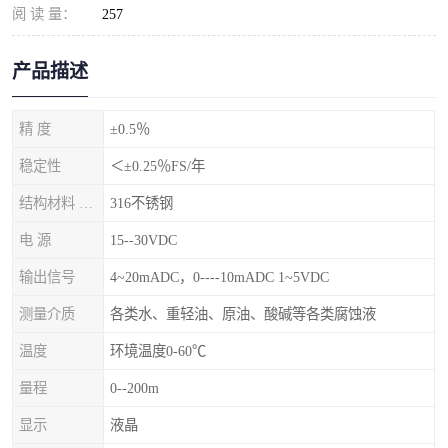
阅 读 量：
257
产品描述
精 度
±0.5％
稳定性
＜±0.25％FS/年
结构材料 隔离膜片
316不锈钢
电 源
15--30VDC
输出信号
4~20mADC，0----10mADC 1~5VDC
测量介质
各类水、重轻油、原油、酸碱等各类腐蚀液
温度
环境温度0-60℃
量程
0--200m
显示
液晶