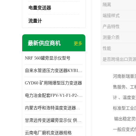
隔离
电量变送器
端接样式
流量计
产品特性
测量介质
最新供应商机
更多
性能
NRF 560罐旁显示仪型号
是否跨境出口货
自来水管道压力变送器KYB11G03M2型号 使用方便
河南新瑞普
GYD60 矿用隔爆型压力变送器
售服务、工
电力冶金配套FPV-V1-F1-P2-03电压变送器
计 、温度
内蒙古呼和浩特温度变送器配套罐旁显示仪供应 性能稳定
标准型工业
输出稳定灵
甘肃远传变送罐旁显示仪 供应及时
一般应变式
云南电厂磨机变送器规格