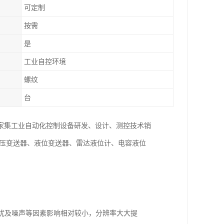
可定制
按需
是
工业自控环境
螺纹
台
一家集工业自动化控制设备研发、设计、测控技术销
差压变送器、液位变送器、雷达液位计、电容液位
干扰及噪声等因素影响相对较小，分辨率大大提