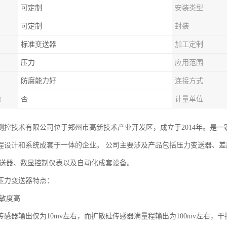
可定制
安装类型
可定制
封装
标准变送器
加工定制
压力
应用范围
防腐能力好
连接方式
源
否
计量单位
测控技术有限公司位于郑州市高新技术产业开发区，成立于2014年。是
程设计和系统成套于一体的企业。 公司主要涉及产品包括压力变送器、
变送器、数显控制仪表以及自动化成套设备。
压力变送器特点：
敏度高
传感器输出仅为10mv左右，而扩散硅传感器满量程输出为100mv左右，