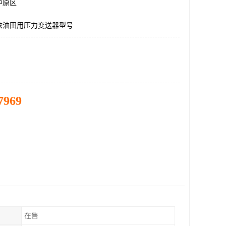
中原区
依油田用压力变送器型号
7969
在售