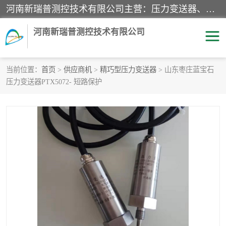
河南新瑞普测控技术有限公司主营：压力变送器、液位变送器、差压变送器、雷达料位计、电容物位计、温度显示控制仪表、电量变送器、流量计、工业自动化系统成套设备。
河南新瑞普测控技术有限公司
当前位置：
首页
>
供应商机
>
精巧型压力变送器
> 山东枣庄蓝宝石
压力变送器PTX5072- 短路保护
霍尼韦尔压力变送器
CS系列变送器
1151/3351产品分类
精巧型压力变送器
液位变送器
雷达料位计
标准型工业压力变送器
罐旁显示仪
差压变送器
温度传感器变送器
压力变送器
电容物位计