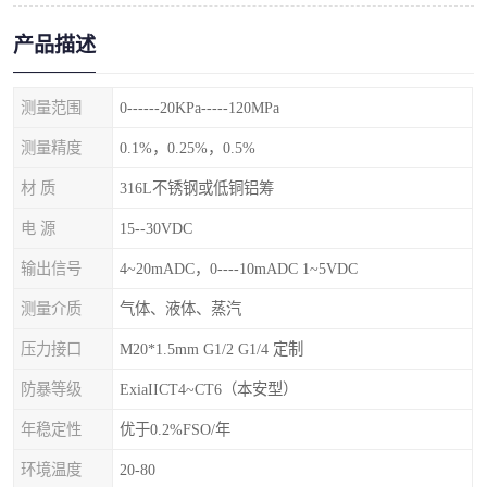
产品描述
测量范围
0------20KPa-----120MPa
测量精度
0.1%，0.25%，0.5%
材 质
316L不锈钢或低铜铝筹
电 源
15--30VDC
输出信号
4~20mADC，0----10mADC 1~5VDC
测量介质
气体、液体、蒸汽
压力接口
M20*1.5mm G1/2 G1/4 定制
防暴等级
ExiaIICT4~CT6（本安型）
年稳定性
优于0.2%FSO/年
环境温度
20-80