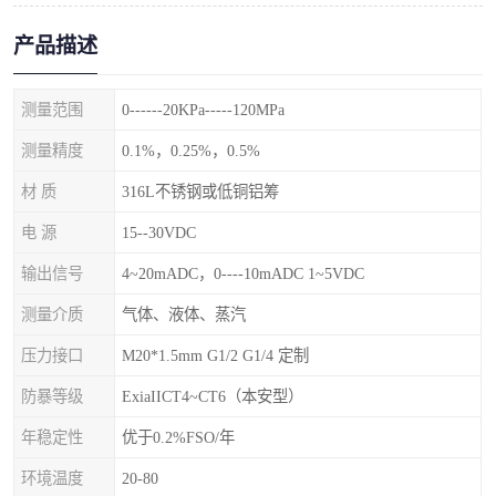
产品描述
测量范围
0------20KPa-----120MPa
测量精度
0.1%，0.25%，0.5%
材 质
316L不锈钢或低铜铝筹
电 源
15--30VDC
输出信号
4~20mADC，0----10mADC 1~5VDC
测量介质
气体、液体、蒸汽
压力接口
M20*1.5mm G1/2 G1/4 定制
防暴等级
ExiaIICT4~CT6（本安型）
年稳定性
优于0.2%FSO/年
环境温度
20-80