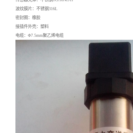
波纹膜片：不锈钢316L
密封圈：橡胶
接插件外壳：塑料
电缆：Φ7.5mm聚乙烯电缆