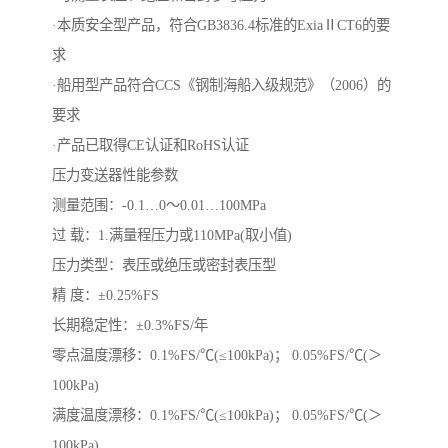
·本质安全型产品，符合GB3836.4标准的ExiaⅡCT6的要
求
·船用型产品符合CCS《钢制海船入级规范》（2006）的
要求
·产品已取得CE认证和RoHS认证
压力变送器性能参数
测量范围：-0.1…0～0.01…100MPa
过 载：1.满量程压力或110MPa(取小值)
压力类型：表压或绝压或密封表压型
精 度：±0.25%FS
长期稳定性：±0.3%FS/年
零点温度漂移：0.1%FS/℃(≤100kPa)； 0.05%FS/℃(＞
100kPa)
满度温度漂移：0.1%FS/℃(≤100kPa)； 0.05%FS/℃(＞
100kPa)