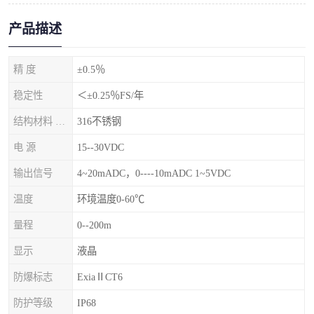
产品描述
精 度
±0.5％
稳定性
＜±0.25％FS/年
结构材料 隔离膜片
316不锈钢
电 源
15--30VDC
输出信号
4~20mADC，0----10mADC 1~5VDC
温度
环境温度0-60℃
量程
0--200m
显示
液晶
防爆标志
ExiaⅡCT6
防护等级
IP68