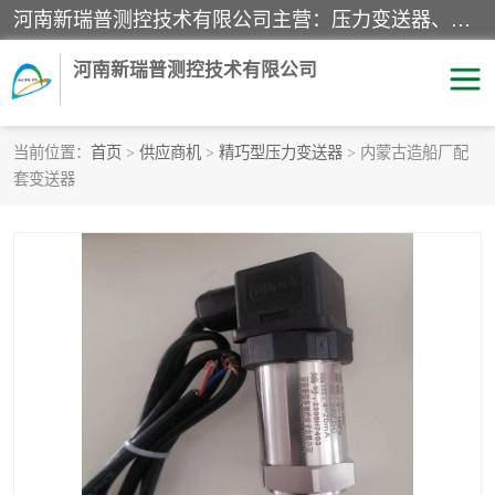
河南新瑞普测控技术有限公司主营：压力变送器、液位变送器、差压变送器、雷达料位计、电容物位计、温度显示控制仪表、电量变送器、流量计、工业自动化系统成套设备。
河南新瑞普测控技术有限公司
当前位置：
首页
>
供应商机
>
精巧型压力变送器
> 内蒙古造船厂配
套变送器
霍尼韦尔压力变送器
CS系列变送器
1151/3351产品分类
精巧型压力变送器
液位变送器
雷达料位计
标准型工业压力变送器
罐旁显示仪
差压变送器
温度传感器变送器
压力变送器
电容物位计