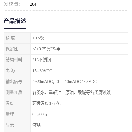
阅 读 量：
204
产品描述
精 度
±0.5％
稳定性
＜±0.25％FS/年
结构材料 隔离膜片
316不锈钢
电 源
15--30VDC
输出信号
4~20mADC，0----10mADC 1~5VDC
测量介质
各类水、重轻油、原油、酸碱等各类腐蚀液
温度
环境温度0-60℃
量程
0--200m
显示
液晶