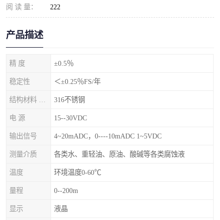
阅 读 量：
222
产品描述
精 度
±0.5％
稳定性
＜±0.25％FS/年
结构材料 隔离膜片
316不锈钢
电 源
15--30VDC
输出信号
4~20mADC，0----10mADC 1~5VDC
测量介质
各类水、重轻油、原油、酸碱等各类腐蚀液
温度
环境温度0-60℃
量程
0--200m
显示
液晶