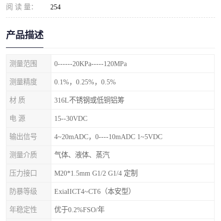
阅 读 量：
254
产品描述
测量范围
0------20KPa-----120MPa
测量精度
0.1%，0.25%，0.5%
材 质
316L不锈钢或低铜铝筹
电 源
15--30VDC
输出信号
4~20mADC，0----10mADC 1~5VDC
测量介质
气体、液体、蒸汽
压力接口
M20*1.5mm G1/2 G1/4 定制
防暴等级
ExiaIICT4~CT6（本安型）
年稳定性
优于0.2%FSO/年