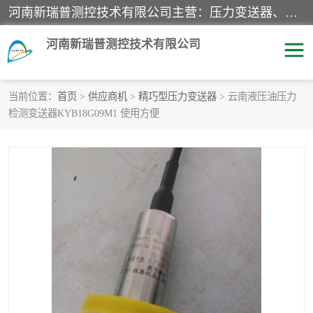
河南新瑞普测控技术有限公司主营：压力变送器、液位变送器、差压变送器、雷达料位计、电容物位计、温度显示控制仪表、电量变送器、流量计、工业自动化系统成套设备。
河南新瑞普测控技术有限公司
当前位置：
首页
>
供应商机
>
精巧型压力变送器
> 云南液压油压力
检测变送器KYB18G09M1 使用方便
霍尼韦尔压力变送器
CS系列变送器
1151/3351产品分类
精巧型压力变送器
液位变送器
雷达料位计
标准型工业压力变送器
罐旁显示仪
差压变送器
温度传感器变送器
压力变送器
电容物位计