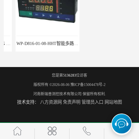
WP-D816-01-08-HHT智能多路巡检仪
水泥厂用DG1300-PJ-1-2-40/AA2N压力变送器
您是第
5136283
位访客
版权所有 ©2026-08-06
豫ICP备15004478号-2
河南新瑞普测控技术有限公司
保留所有权利.
技术支持：
八方资源网
免责声明
管理员入口
网站地图
铜液氨冷器配套用UYB-8003物位变送器
葡萄糖制药业灌装机用UYB-8002液位变送器