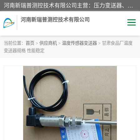
河南新瑞普测控技术有限公司主营：压力变送器、液位变送器、差压变送器、雷达料位计、电容物位计、温度显示控制仪表、电量变送器、流量计、工业自动化系统成套设备。
河南新瑞普测控技术有限公司
当前位置：
首页
>
供应商机
>
温度传感器变送器
> 甘肃食品厂温度
变送器规格 性能稳定
霍尼韦尔压力变送器
CS系列变送器
1151/3351产品分类
精巧型压力变送器
液位变送器
雷达料位计
标准型工业压力变送器
罐旁显示仪
差压变送器
温度传感器变送器
压力变送器
电容物位计