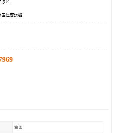
中原区
用差压变送器
7969
全国