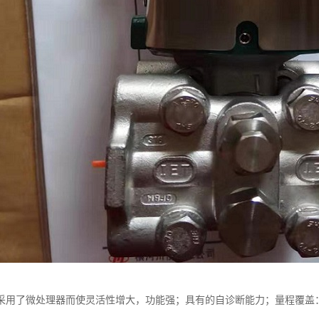
用了微处理器而使灵活性增大，功能强；具有的自诊断能力；量程覆盖：0-0.1