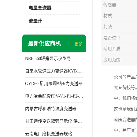
传感器
电量变送器
材质
流量计
封装
是否进口
最新供应商机
更多
适用介质
NRF 560罐旁显示仪型号
应用范围
自来水管道压力变送器KYB11G03M2型号 使用方便
公司的产品
GYD60 矿用隔爆型压力变送器
大专院校等
电力冶金配套FPV-V1-F1-P2-03电压变送器
中，我们将
内蒙古呼和浩特温度变送器配套罐旁显示仪供应 性能稳定
这也是我们
差压变送器
甘肃远传变送罐旁显示仪 供应及时
中，差压变
云南电厂磨机变送器规格